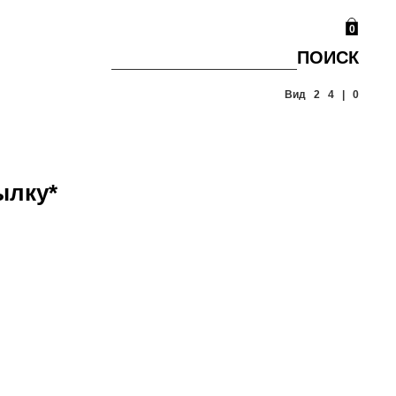
0
ПОИСК
Вид
2
4
|
0
ылку
*